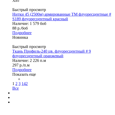
Хит
Быстрый просмотр
Нитки 45 (2500м) армированные ТМ флуоресцентные #
S189 флуоресцентный красный
Наличие: 1 579 боб
88
р.
/боб
Подробнее
Новинка
Быстрый просмотр
Ткань Профиль-240 цв. флуоресцентный # 9
флуоресцентный оранжевый
Наличие: 2 226 п.м
297
р.
/п.м
Подробнее
Показать еще
1
2
3
142
Все