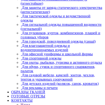
(огнестойкие)
Для защиты от заряда статического электричества
(антистатические)
Для тактической одежды и ведомственной
одежды
Для сигнальной одежды повышенной видимости
(сигнальной)
Для пуховиков, курток, комбинезонов, плащей и
головных уборов
Для городской, повседневной одежды (casual)
Для влагозащитной одежды и
водонепроницаемых изделий
Для офисной униформы и школьной формы
Для спортивной одежды
Для охоты, рыбалки, туризма и активного отдыха
Для обуви, сумок и спортивного снаряжения,
палаток
Для садовой мебели, качелей, зонтов, чехлов,
тентов и укрывных сооружений
Для детских изделий (колясок, санок, кроваток)
Для рекламы и печати
ОБРАЗЦЫ ТКАНЕЙ
ГОТОВЫЕ ОТРЕЗЫ
КОНТАКТЫ
Назад