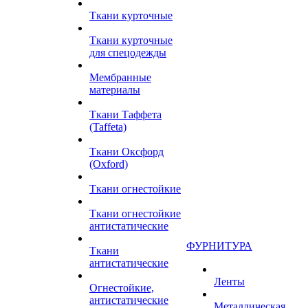
Ткани курточные
Ткани курточные
для спецодежды
Мембранные
материалы
Ткани Таффета
(Taffeta)
Ткани Оксфорд
(Oxford)
Ткани огнестойкие
Ткани огнестойкие
антистатические
ФУРНИТУРА
Ткани
антистатические
Ленты
Огнестойкие,
антистатические
Металлическая