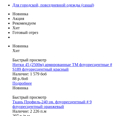
Для городской, повседневной одежды (casual)
Новинка
Акция
Рекомендуем
Хит
Готовый отрез
Новинка
Хит
Быстрый просмотр
Нитки 45 (2500м) армированные ТМ флуоресцентные #
S189 флуоресцентный красный
Наличие: 1 579 боб
88
р.
/боб
Подробнее
Новинка
Быстрый просмотр
Ткань Профиль-240 цв. флуоресцентный # 9
флуоресцентный оранжевый
Наличие: 2 226 п.м
297
р.
/п.м