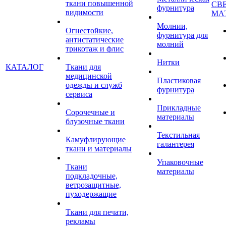
ткани повышенной
СВ
фурнитура
видимости
МА
Молнии,
Огнестойкие,
фурнитура для
антистатические
молний
трикотаж и флис
Нитки
КАТАЛОГ
Ткани для
медицинской
Пластиковая
одежды и служб
фурнитура
сервиса
Прикладные
Сорочечные и
материалы
блузочные ткани
Текстильная
Камуфлирующие
галантерея
ткани и материалы
Упаковочные
Ткани
материалы
подкладочные,
ветрозащитные,
пуходержащие
Ткани для печати,
рекламы