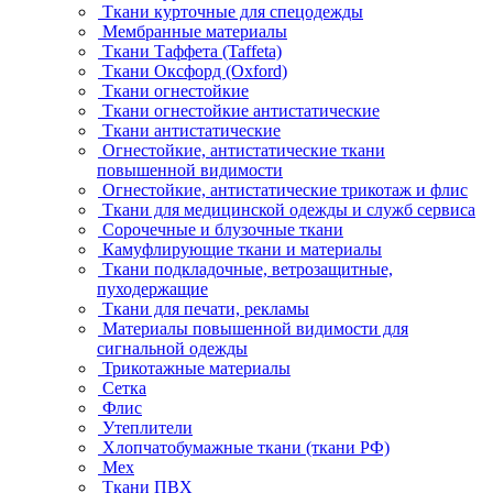
Ткани курточные для спецодежды
Мембранные материалы
Ткани Таффета (Taffeta)
Ткани Оксфорд (Oxford)
Ткани огнестойкие
Ткани огнестойкие антистатические
Ткани антистатические
Огнестойкие, антистатические ткани
повышенной видимости
Огнестойкие, антистатические трикотаж и флис
Ткани для медицинской одежды и служб сервиса
Сорочечные и блузочные ткани
Камуфлирующие ткани и материалы
Ткани подкладочные, ветрозащитные,
пуходержащие
Ткани для печати, рекламы
Материалы повышенной видимости для
сигнальной одежды
Трикотажные материалы
Сетка
Флис
Утеплители
Хлопчатобумажные ткани (ткани РФ)
Мех
Ткани ПВХ