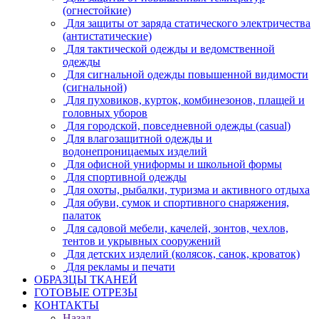
(огнестойкие)
Для защиты от заряда статического электричества
(антистатические)
Для тактической одежды и ведомственной
одежды
Для сигнальной одежды повышенной видимости
(сигнальной)
Для пуховиков, курток, комбинезонов, плащей и
головных уборов
Для городской, повседневной одежды (casual)
Для влагозащитной одежды и
водонепроницаемых изделий
Для офисной униформы и школьной формы
Для спортивной одежды
Для охоты, рыбалки, туризма и активного отдыха
Для обуви, сумок и спортивного снаряжения,
палаток
Для садовой мебели, качелей, зонтов, чехлов,
тентов и укрывных сооружений
Для детских изделий (колясок, санок, кроваток)
Для рекламы и печати
ОБРАЗЦЫ ТКАНЕЙ
ГОТОВЫЕ ОТРЕЗЫ
КОНТАКТЫ
Назад