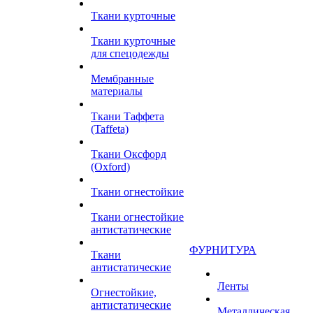
Ткани курточные
Ткани курточные
для спецодежды
Мембранные
материалы
Ткани Таффета
(Taffeta)
Ткани Оксфорд
(Oxford)
Ткани огнестойкие
Ткани огнестойкие
антистатические
ФУРНИТУРА
Ткани
антистатические
Ленты
Огнестойкие,
антистатические
Металлическая