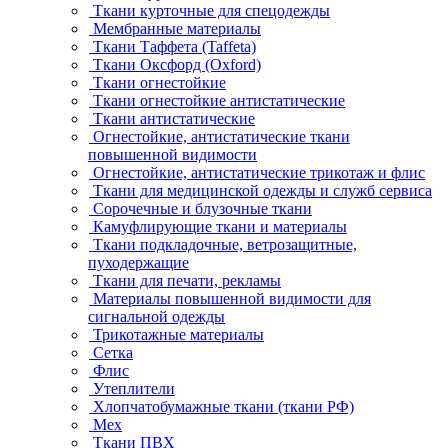
Ткани курточные для спецодежды
Мембранные материалы
Ткани Таффета (Taffeta)
Ткани Оксфорд (Oxford)
Ткани огнестойкие
Ткани огнестойкие антистатические
Ткани антистатические
Огнестойкие, антистатические ткани
повышенной видимости
Огнестойкие, антистатические трикотаж и флис
Ткани для медицинской одежды и служб сервиса
Сорочечные и блузочные ткани
Камуфлирующие ткани и материалы
Ткани подкладочные, ветрозащитные,
пуходержащие
Ткани для печати, рекламы
Материалы повышенной видимости для
сигнальной одежды
Трикотажные материалы
Сетка
Флис
Утеплители
Хлопчатобумажные ткани (ткани РФ)
Мех
Ткани ПВХ