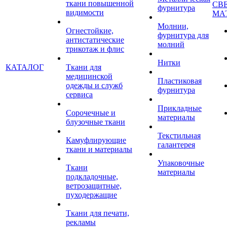
ткани повышенной
СВ
фурнитура
видимости
МА
Молнии,
Огнестойкие,
фурнитура для
антистатические
молний
трикотаж и флис
Нитки
КАТАЛОГ
Ткани для
медицинской
Пластиковая
одежды и служб
фурнитура
сервиса
Прикладные
Сорочечные и
материалы
блузочные ткани
Текстильная
Камуфлирующие
галантерея
ткани и материалы
Упаковочные
Ткани
материалы
подкладочные,
ветрозащитные,
пуходержащие
Ткани для печати,
рекламы