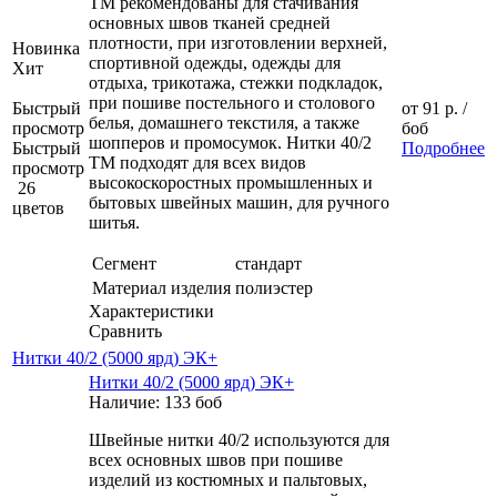
ТМ рекомендованы для стачивания
основных швов тканей средней
плотности, при изготовлении верхней,
Новинка
спортивной одежды, одежды для
Хит
отдыха, трикотажа, стежки подкладок,
при пошиве постельного и столового
Быстрый
от
91 р.
/
белья, домашнего текстиля, а также
просмотр
боб
шопперов и промосумок. Нитки 40/2
Быстрый
Подробнее
ТМ подходят для всех видов
просмотр
высокоскоростных промышленных и
26
бытовых швейных машин, для ручного
цветов
шитья.
Сегмент
стандарт
Материал изделия
полиэстер
Характеристики
Сравнить
Нитки 40/2 (5000 ярд) ЭК+
Нитки 40/2 (5000 ярд) ЭК+
Наличие: 133 боб
Швейные нитки 40/2 используются для
всех основных швов при пошиве
изделий из костюмных и пальтовых,