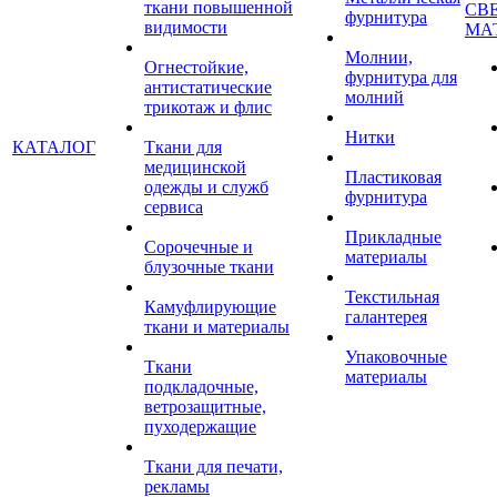
ткани повышенной
СВ
фурнитура
видимости
МА
Молнии,
Огнестойкие,
фурнитура для
антистатические
молний
трикотаж и флис
Нитки
КАТАЛОГ
Ткани для
медицинской
Пластиковая
одежды и служб
фурнитура
сервиса
Прикладные
Сорочечные и
материалы
блузочные ткани
Текстильная
Камуфлирующие
галантерея
ткани и материалы
Упаковочные
Ткани
материалы
подкладочные,
ветрозащитные,
пуходержащие
Ткани для печати,
рекламы