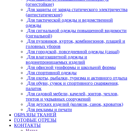
(огнестойкие)
Для защиты от заряда статического электричества
(антистатические)
Для тактической одежды и ведомственной
одежды
Для сигнальной одежды повышенной видимости
(сигнальной)
Для пуховиков, курток, комбинезонов, плащей и
головных уборов
Для городской, повседневной одежды (casual)
Для влагозащитной одежды и
водонепроницаемых изделий
Для офисной униформы и школьной формы
Для спортивной одежды
Для охоты, рыбалки, туризма и активного отдыха
Для обуви, сумок и спортивного снаряжения,
палаток
Для садовой мебели, качелей, зонтов, чехлов,
тентов и укрывных сооружений
Для детских изделий (колясок, санок, кроваток)
Для рекламы и печати
ОБРАЗЦЫ ТКАНЕЙ
ГОТОВЫЕ ОТРЕЗЫ
КОНТАКТЫ
Назад