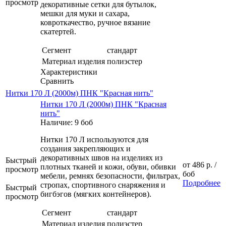
просмотр
декоративные сетки для бутылок,
мешки для муки и сахара,
ковроткачество, ручное вязание
скатертей.
Сегмент
стандарт
Материал изделия
полиэстер
Характеристики
Сравнить
Нитки 170 Л (2000м) ПНК "Красная нить"
Нитки 170 Л (2000м) ПНК "Красная
нить"
Наличие: 9 боб
Нитки 170 Л используются для
создания закрепляющих и
декоративных швов на изделиях из
Быстрый
от
486 р.
/
плотных тканей и кожи, обуви, обивки
просмотр
боб
мебели, ремнях безопасности, фильтрах,
Подробнее
стропах, спортивного снаряжения и
Быстрый
бигбэгов (мягких контейнеров).
просмотр
Сегмент
стандарт
Материал изделия
полиэстер