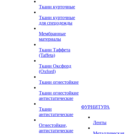
Ткани курточные
Ткани курточные
для спецодежды
Мембранные
материалы
Ткани Таффета
(Taffeta)
Ткани Оксфорд
(Oxford)
Ткани огнестойкие
Ткани огнестойкие
антистатические
ФУРНИТУРА
Ткани
антистатические
Ленты
Огнестойкие,
антистатические
Металлическая