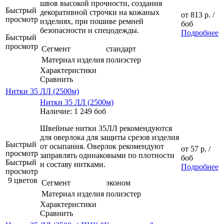
швов высокой прочности, создания
Быстрый
декоративной строчки на кожаных
от
813 р.
/
просмотр
изделиях, при пошиве ремней
боб
безопасности и спецодежды.
Подробнее
Быстрый
просмотр
Сегмент
стандарт
Материал изделия
полиэстер
Характеристики
Сравнить
Нитки 35 ЛЛ (2500м)
Нитки 35 ЛЛ (2500м)
Наличие: 1 249 боб
Швейные нитки 35ЛЛ рекомендуются
для оверлока для защиты срезов изделия
Быстрый
от осыпания. Оверлок рекомендуют
от
57 р.
/
просмотр
заправлять одинаковыми по плотности
боб
Быстрый
и составу нитками.
Подробнее
просмотр
9 цветов
Сегмент
эконом
Материал изделия
полиэстер
Характеристики
Сравнить