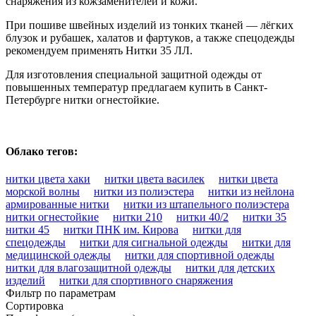
снаряжения из кожзаменителей и кожи.
При пошиве швейных изделий из тонких тканей — лёгких
блузок и рубашек, халатов и фартуков, а также спецодежды
рекомендуем применять Нитки 35 ЛЛ.
Для изготовления специальной защитной одежды от
повышенных температур предлагаем купить в Санкт-
Петербурге нитки огнестойкие.
Облако тегов:
нитки цвета хаки
нитки цвета василек
нитки цвета
морской волны
нитки из полиэстера
нитки из нейлона
армированные нитки
нитки из штапельного полиэстера
нитки огнестойкие
нитки 210
нитки 40/2
нитки 35
нитки 45
нитки ПНК им. Кирова
нитки для
спецодежды
нитки для сигнальной одежды
нитки для
медицинской одежды
нитки для спортивной одежды
нитки для влагозащитной одежды
нитки для детских
изделий
нитки для спортивного снаряжения
Фильтр по параметрам
Сортировка