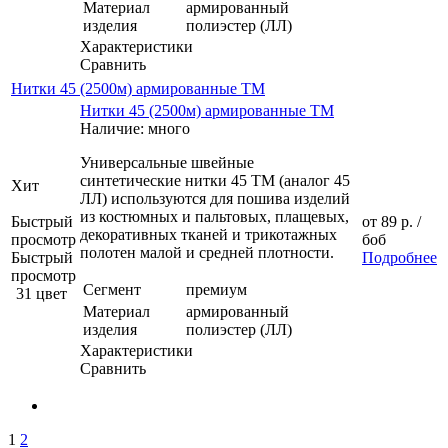
Материал
армированный
изделия
полиэстер (ЛЛ)
Характеристики
Сравнить
Нитки 45 (2500м) армированные ТМ
Нитки 45 (2500м) армированные ТМ
Наличие: много
Универсальные швейные
синтетические нитки 45 ТМ (аналог 45
Хит
ЛЛ) используются для пошива изделий
из костюмных и пальтовых, плащевых,
Быстрый
от
89 р.
/
декоративных тканей и трикотажных
просмотр
боб
полотен малой и средней плотности.
Быстрый
Подробнее
просмотр
Сегмент
премиум
31 цвет
Материал
армированный
изделия
полиэстер (ЛЛ)
Характеристики
Сравнить
1
2