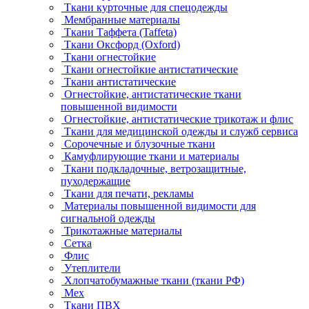
Ткани курточные для спецодежды
Мембранные материалы
Ткани Таффета (Taffeta)
Ткани Оксфорд (Oxford)
Ткани огнестойкие
Ткани огнестойкие антистатические
Ткани антистатические
Огнестойкие, антистатические ткани
повышенной видимости
Огнестойкие, антистатические трикотаж и флис
Ткани для медицинской одежды и служб сервиса
Сорочечные и блузочные ткани
Камуфлирующие ткани и материалы
Ткани подкладочные, ветрозащитные,
пуходержащие
Ткани для печати, рекламы
Материалы повышенной видимости для
сигнальной одежды
Трикотажные материалы
Сетка
Флис
Утеплители
Хлопчатобумажные ткани (ткани РФ)
Мех
Ткани ПВХ