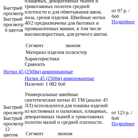
плащевых, декоративных тканей и
трикотажных полотен средней
Быстрый
от
97 р.
/
плотности и для обметывания швов,
просмотр
боб
низа, срезов изделия. Швейные нитки
Быстрый
Подробнее
40/2 предназначены для бытовых и
просмотр
промышленных машин, в том числе
6 цветов
высокоскоростных, для ручного шитья.
Сегмент
эконом
Материал изделия
полиэстер
Характеристики
Сравнить
Нитки 45 (2500м) армированные
Нитки 45 (2500м) армированные
Наличие: 1 082 боб
Универсальные швейные
синтетические нитки 45 ТМ (аналог 45
ЛЛ) используются для пошива изделий
Быстрый
из костюмных и пальтовых, плащевых,
просмотр
от
123 р.
/
декоративных тканей и трикотажных
Быстрый
боб
полотен малой и средней плотности.
просмотр
Подробнее
12
Сегмент
эконом
цветов