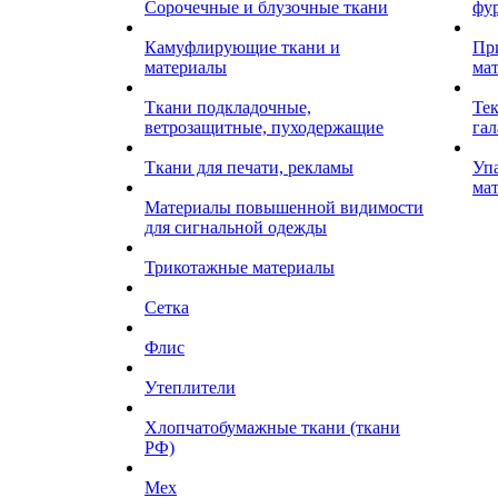
Сорочечные и блузочные ткани
фу
Камуфлирующие ткани и
Пр
материалы
ма
Ткани подкладочные,
Те
ветрозащитные, пуходержащие
гал
Ткани для печати, рекламы
Уп
ма
Материалы повышенной видимости
для сигнальной одежды
Трикотажные материалы
Сетка
Флис
Утеплители
Хлопчатобумажные ткани (ткани
РФ)
Мех