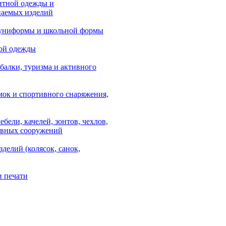
итной одежды и
аемых изделий
 униформы и школьной формы
ой одежды
балки, туризма и активного
мок и спортивного снаряжения,
ебели, качелей, зонтов, чехлов,
ывных сооружений
зделий (колясок, санок,
и печати