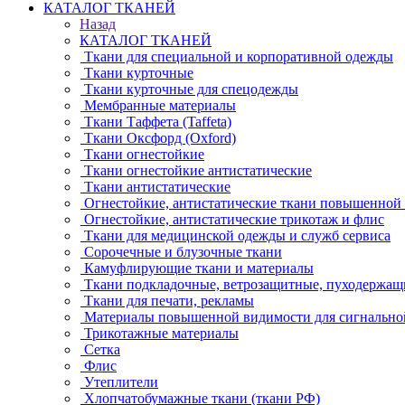
КАТАЛОГ ТКАНЕЙ
Назад
КАТАЛОГ ТКАНЕЙ
Ткани для специальной и корпоративной одежды
Ткани курточные
Ткани курточные для спецодежды
Мембранные материалы
Ткани Таффета (Taffeta)
Ткани Оксфорд (Oxford)
Ткани огнестойкие
Ткани огнестойкие антистатические
Ткани антистатические
Огнестойкие, антистатические ткани повышенной
Огнестойкие, антистатические трикотаж и флис
Ткани для медицинской одежды и служб сервиса
Сорочечные и блузочные ткани
Камуфлирующие ткани и материалы
Ткани подкладочные, ветрозащитные, пуходержащ
Ткани для печати, рекламы
Материалы повышенной видимости для сигнально
Трикотажные материалы
Сетка
Флис
Утеплители
Хлопчатобумажные ткани (ткани РФ)