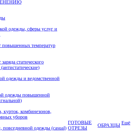
МЕНЕНИЮ
жды
кой одежды, сферы услуг и
а
т повышенных температур
 заряда статического
 (антистатические)
кой одежды и ведомственной
ой одежды повышенной
игнальной)
, курток, комбинезонов,
овных уборов
ГОТОВЫЕ
Ещё
ОБРАЗЦЫ
, повседневной одежды (casual)
ОТРЕЗЫ