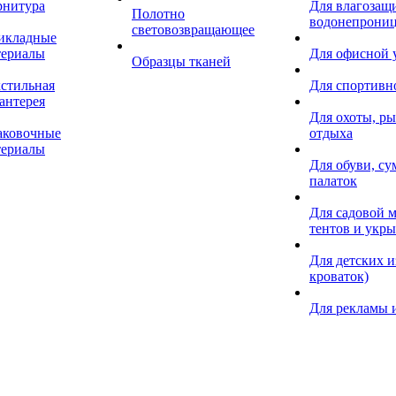
рнитура
Для влагозащ
Полотно
водонепрониц
световозвращающее
икладные
териалы
Для офисной
Образцы тканей
кстильная
Для спортивн
антерея
Для охоты, ры
аковочные
отдыха
териалы
Для обуви, су
палаток
Для садовой м
тентов и укр
Для детских и
кроваток)
Для рекламы 