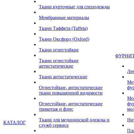
Ткани курточные для спецодежды
Мембранные материалы
Ткани Таффета (Taffeta)
Ткани Оксфорд (Oxford)
Ткани огнестойкие
ФУРНИ
Ткани огнестойкие
антистатические
Ле
Ткани антистатические
Ме
Огнестойкие, антистатические
фу
ткани повышенной видимости
Мо
Огнестойкие, антистатические
фу
трикотаж и флис
мо
Ткани для медицинской одежды и
Ни
КАТАЛОГ
служб сервиса
Пл