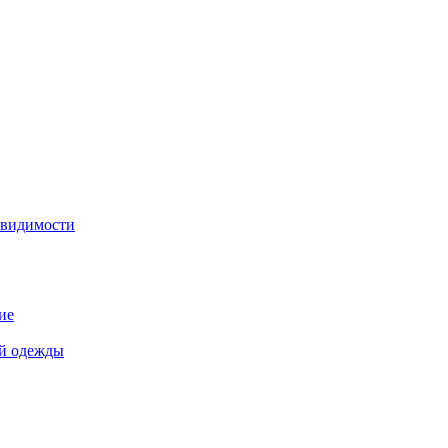
 видимости
ие
й одежды