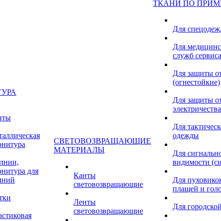
ТКАНИ ПО ПРИ
Для спецоде
Для медицинс
служб сервис
Для защиты о
(огнестойкие)
ТУРА
Для защиты от
электричества
нты
Для тактичес
таллическая
одежды
СВЕТОВОЗВРАЩАЮЩИЕ
рнитура
МАТЕРИАЛЫ
Для сигнальн
лнии,
видимости (с
рнитура для
Канты
лний
Для пуховиков
световозвращающие
плащей и гол
тки
Ленты
Для городской
световозвращающие
астиковая