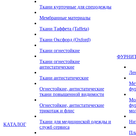
Ткани курточные для спецодежды
Мембранные материалы
Ткани Таффета (Taffeta)
Ткани Оксфорд (Oxford)
Ткани огнестойкие
ФУРНИ
Ткани огнестойкие
антистатические
Ле
Ткани антистатические
Ме
Огнестойкие, антистатические
фу
ткани повышенной видимости
Мо
Огнестойкие, антистатические
фу
трикотаж и флис
мо
Ткани для медицинской одежды и
Ни
КАТАЛОГ
служб сервиса
Пл