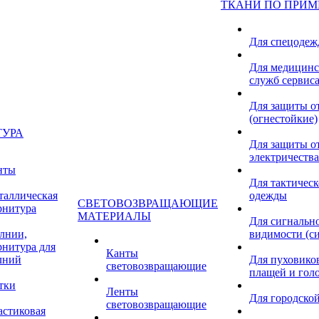
ТКАНИ ПО ПРИ
Для спецоде
Для медицинс
служб сервис
Для защиты о
(огнестойкие)
ТУРА
Для защиты от
электричества
нты
Для тактичес
таллическая
одежды
СВЕТОВОЗВРАЩАЮЩИЕ
рнитура
МАТЕРИАЛЫ
Для сигнальн
лнии,
видимости (с
рнитура для
Канты
лний
Для пуховиков
световозвращающие
плащей и гол
тки
Ленты
Для городской
световозвращающие
астиковая