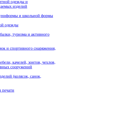
итной одежды и
аемых изделий
 униформы и школьной формы
ой одежды
балки, туризма и активного
мок и спортивного снаряжения,
ебели, качелей, зонтов, чехлов,
ывных сооружений
зделий (колясок, санок,
и печати