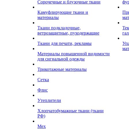
Сорочечные и блузочные ткани
фу
Камуфлирующие ткани и
Пр
материалы
ма
Ткани подкладочные,
Те
ветрозащитные, пуходержащие
гал
Ткани для печати, рекламы
Уп
ма
Материалы повышенной видимости
для сигнальной одежды
Трикотажные материалы
Сетка
Флис
Утеплители
Хлопчатобумажные ткани (ткани
РФ)
Мех