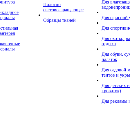
рнитура
Для влагозащ
Полотно
водонепрониц
световозвращающее
икладные
териалы
Для офисной
Образцы тканей
кстильная
Для спортивн
антерея
Для охоты, ры
аковочные
отдыха
териалы
Для обуви, су
палаток
Для садовой м
тентов и укр
Для детских и
кроваток)
Для рекламы 