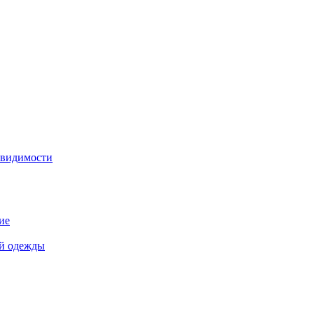
 видимости
ие
й одежды