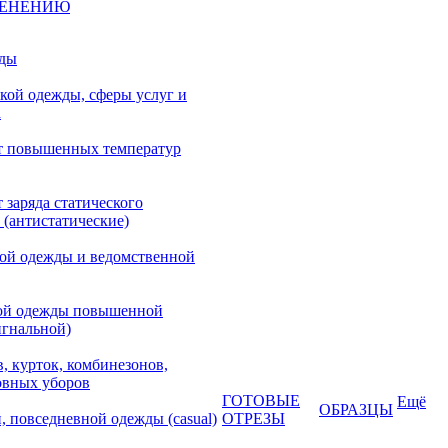
МЕНЕНИЮ
жды
кой одежды, сферы услуг и
а
т повышенных температур
 заряда статического
 (антистатические)
кой одежды и ведомственной
ой одежды повышенной
игнальной)
, курток, комбинезонов,
овных уборов
ГОТОВЫЕ
Ещё
ОБРАЗЦЫ
, повседневной одежды (casual)
ОТРЕЗЫ