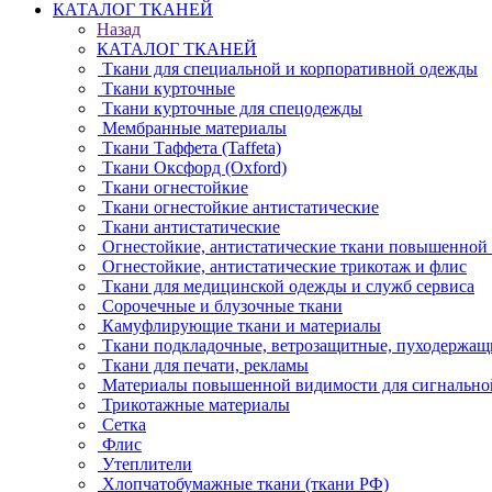
КАТАЛОГ ТКАНЕЙ
Назад
КАТАЛОГ ТКАНЕЙ
Ткани для специальной и корпоративной одежды
Ткани курточные
Ткани курточные для спецодежды
Мембранные материалы
Ткани Таффета (Taffeta)
Ткани Оксфорд (Oxford)
Ткани огнестойкие
Ткани огнестойкие антистатические
Ткани антистатические
Огнестойкие, антистатические ткани повышенной
Огнестойкие, антистатические трикотаж и флис
Ткани для медицинской одежды и служб сервиса
Сорочечные и блузочные ткани
Камуфлирующие ткани и материалы
Ткани подкладочные, ветрозащитные, пуходержащ
Ткани для печати, рекламы
Материалы повышенной видимости для сигнально
Трикотажные материалы
Сетка
Флис
Утеплители
Хлопчатобумажные ткани (ткани РФ)