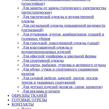
(огнестойкие)
Для защиты от заряда статического электричества
(антистатические)
Для тактической одежды и ведомственной
одежды
Для сигнальной одежды повышенной видимости
(сигнальной)
Для пуховиков, курток, комбинезонов, плащей и
головных уборов
Для городской, повседневной одежды (casual)
Для влагозащитной одежды и
водонепроницаемых изделий
Для офисной униформы и школьной формы
Для спортивной одежды
Для охоты, рыбалки, туризма и активного отдыха
Для обуви, сумок и спортивного снаряжения,
палаток
Для садовой мебели, качелей, зонтов, чехлов,
тентов и укрывных сооружений
Для детских изделий (колясок, санок, кроваток)
Для рекламы и печати
ОБРАЗЦЫ ТКАНЕЙ
ГОТОВЫЕ ОТРЕЗЫ
КОНТАКТЫ
Назад