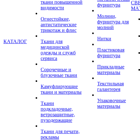
ткани повышенной
СВ
фурнитура
видимости
МА
Молнии,
Огнестойкие,
фурнитура для
антистатические
молний
трикотаж и флис
Нитки
КАТАЛОГ
Ткани для
медицинской
Пластиковая
одежды и служб
фурнитура
сервиса
Прикладные
Сорочечные и
материалы
блузочные ткани
Текстильная
Камуфлирующие
галантерея
ткани и материалы
Упаковочные
Ткани
материалы
подкладочные,
ветрозащитные,
пуходержащие
Ткани для печати,
рекламы