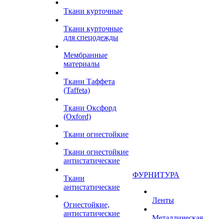
Ткани курточные
Ткани курточные
для спецодежды
Мембранные
материалы
Ткани Таффета
(Taffeta)
Ткани Оксфорд
(Oxford)
Ткани огнестойкие
Ткани огнестойкие
антистатические
ФУРНИТУРА
Ткани
антистатические
Ленты
Огнестойкие,
антистатические
Металлическая