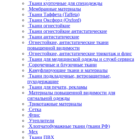
Ткани курточные для спецодежды
Мембранные материалы
Ткани Таффета (Taffeta)
Ткани Оксфорд (Oxford)
Ткани огнестойкие
Ткани огнестойкие антистатические
Ткани антистатические
Огнестойкие, антистатические ткани
повышенной видимости
Огнестойкие, антистатические трикотаж и флис
Ткани для медицинской одежды и служб сервиса
Сорочечные и блузочные ткани
Камуфлирующие ткани и материалы
Ткани подкладочные, ветрозащитные,
пуходержащие
Ткани для печати, рекламы
Материалы повышенной видимости для
сигнальной одежды
Трикотажные материалы
Сетка
Флис
Утеплители
Хлопчатобумажные ткани (ткани РФ)
Мех
Ткани ПВХ