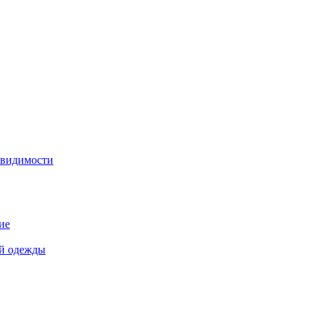
 видимости
ие
й одежды