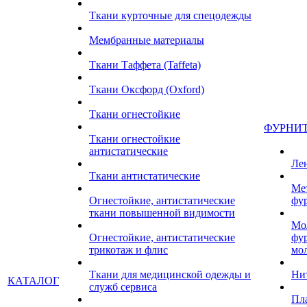
Ткани курточные для спецодежды
Мембранные материалы
Ткани Таффета (Taffeta)
Ткани Оксфорд (Oxford)
Ткани огнестойкие
ФУРНИ
Ткани огнестойкие
антистатические
Ле
Ткани антистатические
Ме
Огнестойкие, антистатические
фу
ткани повышенной видимости
Мо
Огнестойкие, антистатические
фу
трикотаж и флис
мо
Ткани для медицинской одежды и
Ни
КАТАЛОГ
служб сервиса
Пл