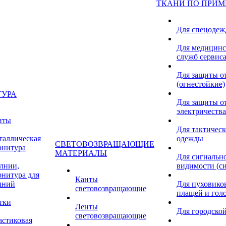
ТКАНИ ПО ПРИ
Для спецоде
Для медицинс
служб сервис
Для защиты о
(огнестойкие)
ТУРА
Для защиты от
электричества
нты
Для тактичес
таллическая
одежды
СВЕТОВОЗВРАЩАЮЩИЕ
рнитура
МАТЕРИАЛЫ
Для сигнальн
лнии,
видимости (с
рнитура для
Канты
лний
Для пуховиков
световозвращающие
плащей и гол
тки
Ленты
Для городской
световозвращающие
астиковая