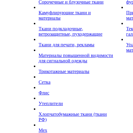
Сорочечные и блузочные ткани
фу
Камуфлирующие ткани и
Пр
материалы
ма
Ткани подкладочные,
Те
ветрозащитные, пуходержащие
гал
Ткани для печати, рекламы
Уп
ма
Материалы повышенной видимости
для сигнальной одежды
Трикотажные материалы
Сетка
Флис
Утеплители
Хлопчатобумажные ткани (ткани
РФ)
Мех