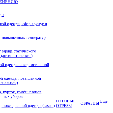
МЕНЕНИЮ
жды
кой одежды, сферы услуг и
а
т повышенных температур
 заряда статического
 (антистатические)
кой одежды и ведомственной
ой одежды повышенной
игнальной)
, курток, комбинезонов,
овных уборов
ГОТОВЫЕ
Ещё
ОБРАЗЦЫ
, повседневной одежды (casual)
ОТРЕЗЫ