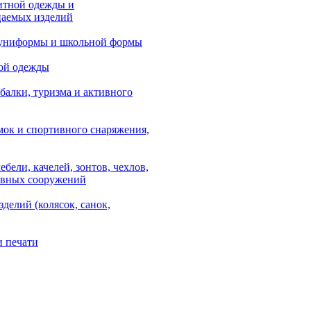
итной одежды и
аемых изделий
 униформы и школьной формы
ой одежды
балки, туризма и активного
мок и спортивного снаряжения,
ебели, качелей, зонтов, чехлов,
ывных сооружений
зделий (колясок, санок,
и печати