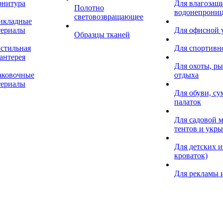
рнитура
Для влагозащ
Полотно
водонепрониц
световозвращающее
икладные
териалы
Для офисной
Образцы тканей
кстильная
Для спортивн
антерея
Для охоты, ры
аковочные
отдыха
териалы
Для обуви, су
палаток
Для садовой м
тентов и укр
Для детских и
кроваток)
Для рекламы 