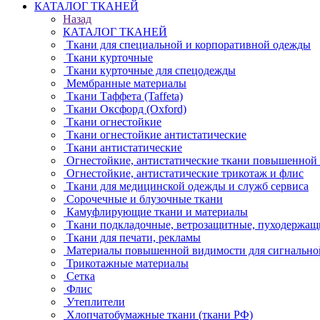
КАТАЛОГ ТКАНЕЙ
Назад
КАТАЛОГ ТКАНЕЙ
Ткани для специальной и корпоративной одежды
Ткани курточные
Ткани курточные для спецодежды
Мембранные материалы
Ткани Таффета (Taffeta)
Ткани Оксфорд (Oxford)
Ткани огнестойкие
Ткани огнестойкие антистатические
Ткани антистатические
Огнестойкие, антистатические ткани повышенной
Огнестойкие, антистатические трикотаж и флис
Ткани для медицинской одежды и служб сервиса
Сорочечные и блузочные ткани
Камуфлирующие ткани и материалы
Ткани подкладочные, ветрозащитные, пуходержащ
Ткани для печати, рекламы
Материалы повышенной видимости для сигнально
Трикотажные материалы
Сетка
Флис
Утеплители
Хлопчатобумажные ткани (ткани РФ)