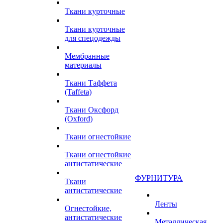
Ткани курточные
Ткани курточные
для спецодежды
Мембранные
материалы
Ткани Таффета
(Taffeta)
Ткани Оксфорд
(Oxford)
Ткани огнестойкие
Ткани огнестойкие
антистатические
ФУРНИТУРА
Ткани
антистатические
Ленты
Огнестойкие,
антистатические
Металлическая