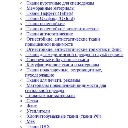
Ткани курточные для спецодежды
Мембранные материалы
Ткани Таффета (Taffeta)
Ткани Оксфорд (Oxford)
Ткани огнестойкие
Ткани огнестойкие антистатические
Ткани антистатические
Огнестойкие, антистатические ткани
повышенной видимости
Огнестойкие, антистатические трикотаж и флис
Ткани для медицинской одежды и служб сервиса
Сорочечные и блузочные ткани
Камуфлирующие ткани и материалы
Ткани подкладочные, ветрозащитные,
пуходержащие
Ткани для печати, рекламы
Материалы повышенной видимости для
сигнальной одежды
Трикотажные материалы
Сетка
Флис
Утеплители
Хлопчатобумажные ткани (ткани РФ)
Мех
Ткани ПВХ