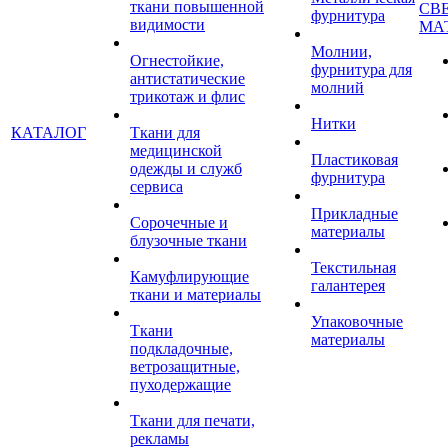
ткани повышенной
СВ
фурнитура
видимости
МА
Молнии,
Огнестойкие,
фурнитура для
антистатические
молний
трикотаж и флис
Нитки
КАТАЛОГ
Ткани для
медицинской
Пластиковая
одежды и служб
фурнитура
сервиса
Прикладные
Сорочечные и
материалы
блузочные ткани
Текстильная
Камуфлирующие
галантерея
ткани и материалы
Упаковочные
Ткани
материалы
подкладочные,
ветрозащитные,
пуходержащие
Ткани для печати,
рекламы