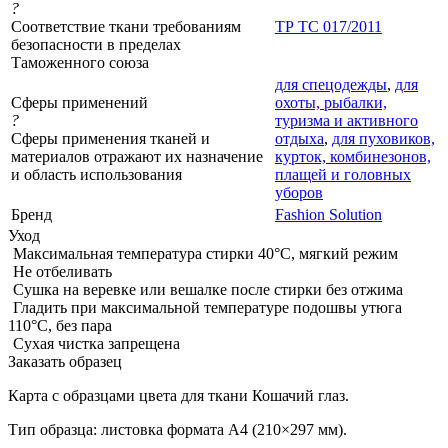
?
Соответствие ткани требованиям
ТР ТС 017/2011
безопасности в пределах
Таможенного союза
для спецодежды
,
для
Сферы применений
охоты, рыбалки,
?
туризма и активного
Сферы применения тканей и
отдыха
,
для пуховиков,
материалов отражают их назначение
курток, комбинезонов,
и область использования
плащей и головных
уборов
Бренд
Fashion Solution
Уход
Максимальная температура стирки 40°C, мягкий режим
Не отбеливать
Сушка на веревке или вешалке после стирки без отжима
Гладить при максимальной температуре подошвы утюга
110°C, без пара
Сухая чистка запрещена
Заказать образец
Карта с образцами цвета для ткани Кошачий глаз.
Тип образца: листовка формата А4 (210×297 мм).