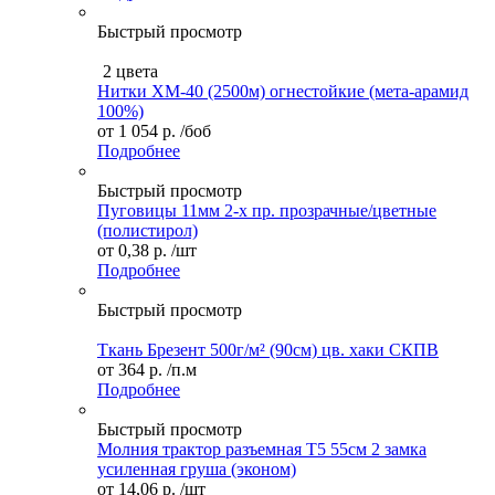
Быстрый просмотр
2 цвета
Нитки ХМ-40 (2500м) огнестойкие (мета-арамид
100%)
от
1 054 р.
/боб
Подробнее
Быстрый просмотр
Пуговицы 11мм 2-х пр. прозрачные/цветные
(полистирол)
от
0,38 р.
/шт
Подробнее
Быстрый просмотр
Ткань Брезент 500г/м² (90см) цв. хаки СКПВ
от
364 р.
/п.м
Подробнее
Быстрый просмотр
Молния трактор разъемная Т5 55см 2 замка
усиленная груша (эконом)
от
14,06 р.
/шт