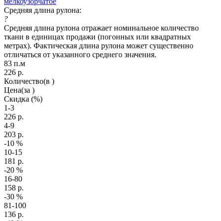
мелкоузорчатое
Средняя длина рулона:
?
Средняя длина рулона отражает номинальное количество
ткани в единицах продажи (погонных или квадратных
метрах). Фактическая длина рулона может существенно
отличаться от указанного среднего значения.
83 п.м
226
р.
Количество
(в )
Цена
(за )
Скидка
(%)
1-3
226
р.
4-9
203
р.
-10
%
10-15
181
р.
-20
%
16-80
158
р.
-30
%
81-100
136
р.