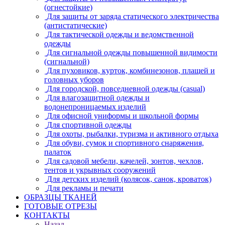
(огнестойкие)
Для защиты от заряда статического электричества
(антистатические)
Для тактической одежды и ведомственной
одежды
Для сигнальной одежды повышенной видимости
(сигнальной)
Для пуховиков, курток, комбинезонов, плащей и
головных уборов
Для городской, повседневной одежды (casual)
Для влагозащитной одежды и
водонепроницаемых изделий
Для офисной униформы и школьной формы
Для спортивной одежды
Для охоты, рыбалки, туризма и активного отдыха
Для обуви, сумок и спортивного снаряжения,
палаток
Для садовой мебели, качелей, зонтов, чехлов,
тентов и укрывных сооружений
Для детских изделий (колясок, санок, кроваток)
Для рекламы и печати
ОБРАЗЦЫ ТКАНЕЙ
ГОТОВЫЕ ОТРЕЗЫ
КОНТАКТЫ
Назад